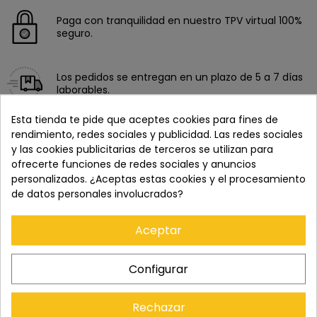
Paga con tranquilidad en nuestro TPV virtual 100%
seguro.
Los pedidos se entregan en un plazo de 5 a 7 días
laborables.
Esta tienda te pide que aceptes cookies para fines de
rendimiento, redes sociales y publicidad. Las redes sociales
Recuerda que tienes 15 días, desde la recepción
del pedido, para solicitar la devolución.
y las cookies publicitarias de terceros se utilizan para
ofrecerte funciones de redes sociales y anuncios
personalizados. ¿Aceptas estas cookies y el procesamiento
de datos personales involucrados?
Aceptar
Configurar
Rechazar