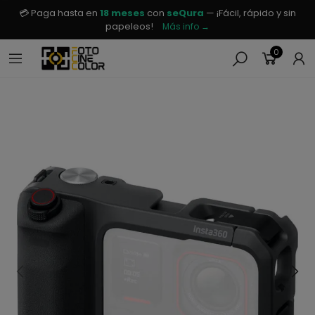
💳 Paga hasta en
18 meses
con
seQura
— ¡Fácil, rápido y sin
papeleos!
Más info →
0