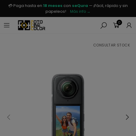
💳 Paga hasta en
18 meses
con
seQura
— ¡Fácil, rápido y sin
papeleos!
Más info →
0
CONSULTAR STOCK