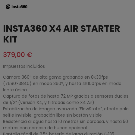
INSTA360 X4 AIR STARTER
KIT
379,00 €
Impuestos incluidos
Cámara 360° de alta gama grabando en 8K30fps
(7680×3840) en modo 360°, y hasta 4K100fps en modo
lente única
Captura de fotos de hasta 72 MP gracias a sensores duales
de 1/2″ (versión X4, y filtradas como X4 Air)
Estabilización de imagen avanzada “FlowState”, efecto palo
selfie invisible, grabación libre sin bastón visible
Resistencia al agua hasta 10 metros sin carcasa, y hasta 50
metros con carcasa de buceo opcional
Pantalla táctil de 2,5″, batería de larga duración (~135