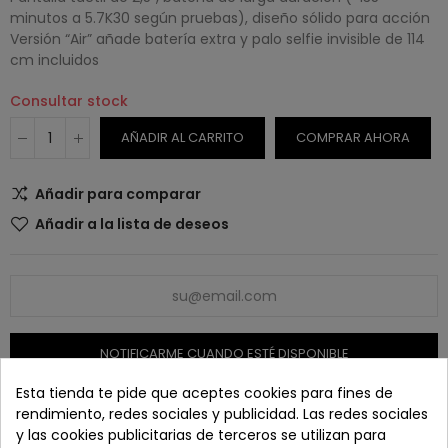
minutos a 5.7K30 según pruebas), diseño sólido para acción
Versión “Air” añade batería extra y palo selfie invisible de 114
cm incluidos
Consultar stock
AÑADIR AL CARRITO
COMPRAR AHORA
Añadir para comparar
Añadir a la lista de deseos
NOTIFICARME CUANDO ESTÉ DISPONIBLE
Esta tienda te pide que aceptes cookies para fines de
rendimiento, redes sociales y publicidad. Las redes sociales
SKU:
N/A
y las cookies publicitarias de terceros se utilizan para