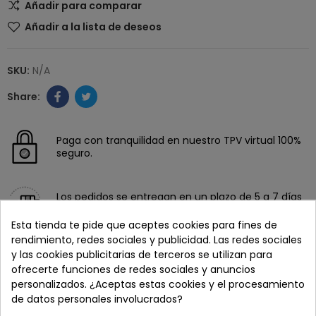
Añadir para comparar
Añadir a la lista de deseos
SKU:
N/A
Paga con tranquilidad en nuestro TPV virtual 100%
seguro.
Los pedidos se entregan en un plazo de 5 a 7 días
laborables.
Esta tienda te pide que aceptes cookies para fines de
rendimiento, redes sociales y publicidad. Las redes sociales
Recuerda que tienes 15 días, desde la recepción
y las cookies publicitarias de terceros se utilizan para
del pedido, para solicitar la devolución.
ofrecerte funciones de redes sociales y anuncios
personalizados. ¿Aceptas estas cookies y el procesamiento
de datos personales involucrados?