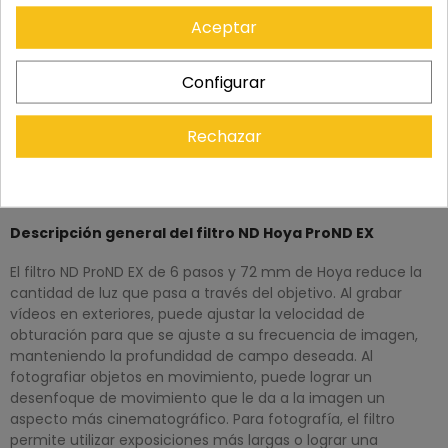
Aceptar
Configurar
Rechazar
DESCRIPCIÓN
Descripción general del filtro ND Hoya ProND EX
El filtro ND ProND EX de 6 pasos y 72 mm de Hoya reduce la
cantidad de luz que pasa a través del objetivo. Al grabar
vídeos en exteriores, puede ajustar la velocidad de
obturación para que se ajuste a su frecuencia de imagen,
manteniendo la profundidad de campo deseada. Al
fotografiar objetos en movimiento, puede lograr un
desenfoque de movimiento que le da a la imagen un
aspecto más cinematográfico. Para fotografía, el filtro
permite utilizar exposiciones más largas o lograr una