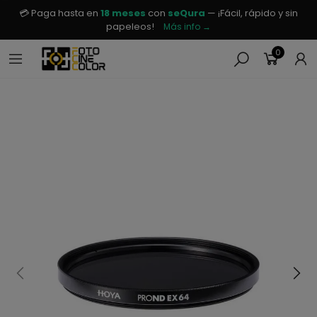
💳 Paga hasta en
18 meses
con
seQura
— ¡Fácil, rápido y sin
papeleos!
Más info →
0