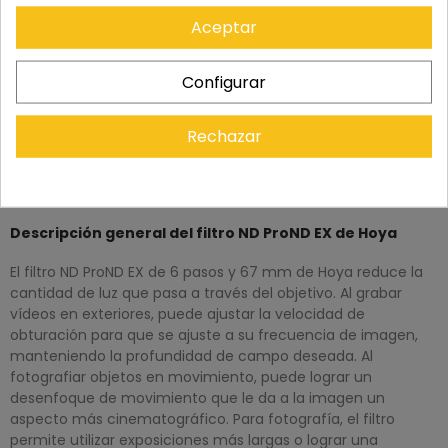
Aceptar
Configurar
Rechazar
DESCRIPCIÓN
Descripción general del filtro ND ProND EX de Hoya
El filtro ND ProND EX de 6 pasos y 67 mm de Hoya reduce la
cantidad de luz que pasa a través del objetivo. Al grabar
vídeos en exteriores, puede ajustar la velocidad de
obturación para que se ajuste a su frecuencia de imagen,
manteniendo la profundidad de campo deseada. Al
fotografiar objetos en movimiento, puede lograr un
desenfoque de movimiento que le da a la imagen un
aspecto más cinematográfico. Para fotografía, el filtro
permite utilizar exposiciones más largas o lograr una