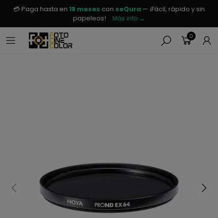
💳 Paga hasta en
18 meses
con
seQura
— ¡Fácil, rápido y sin
papeleos!
Más info →
0