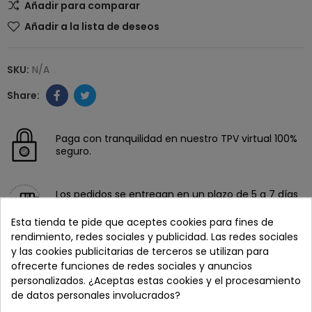
Añadir para comparar
Añadir a la lista de deseos
SKU:
N/A
Paga con tranquilidad en nuestro TPV virtual 100%
seguro.
Los pedidos se entregan en un plazo de 5 a 7 días
laborables.
Esta tienda te pide que aceptes cookies para fines de
rendimiento, redes sociales y publicidad. Las redes sociales
Recuerda que tienes 15 días, desde la recepción
y las cookies publicitarias de terceros se utilizan para
del pedido, para solicitar la devolución.
ofrecerte funciones de redes sociales y anuncios
personalizados. ¿Aceptas estas cookies y el procesamiento
de datos personales involucrados?