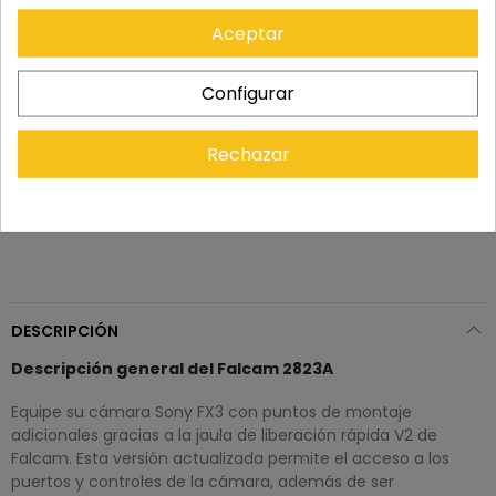
Recuerda que tienes 15 días, desde la recepción
Aceptar
del pedido, para solicitar la devolución.
Configurar
Rechazar
DESCRIPCIÓN
Descripción general del Falcam 2823A
Equipe su cámara Sony FX3 con puntos de montaje
adicionales gracias a la jaula de liberación rápida V2 de
Falcam. Esta versión actualizada permite el acceso a los
puertos y controles de la cámara, además de ser