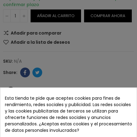
confirmar plazo
AÑADIR AL CARRITO
COMPRAR AHORA
Añadir para comparar
Añadir a la lista de deseos
SKU:
N/A
Paga con tranquilidad en nuestro TPV virtual 100%
seguro.
Esta tienda te pide que aceptes cookies para fines de
rendimiento, redes sociales y publicidad. Las redes sociales
y las cookies publicitarias de terceros se utilizan para
Los pedidos se entregan en un plazo de 5 a 7 días
ofrecerte funciones de redes sociales y anuncios
laborables.
personalizados. ¿Aceptas estas cookies y el procesamiento
de datos personales involucrados?