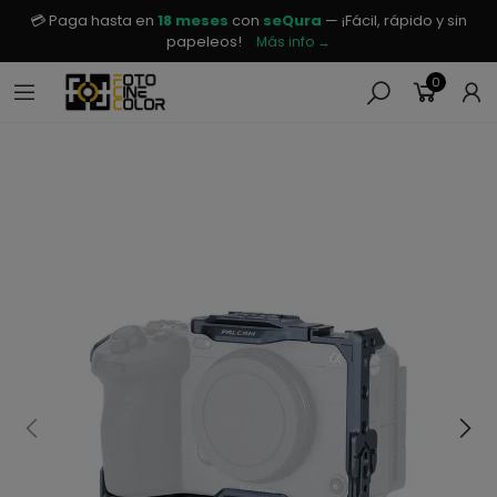
💳 Paga hasta en
18 meses
con
seQura
— ¡Fácil, rápido y sin
papeleos!
Más info →
0