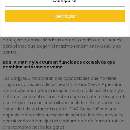
Configurar
más completas que DJI ha desarrollado hasta la fecha. Con
pantalla OLED nativa de 1920×1080 píxeles a 100 Hz y una
latencia de 24 ms, ofrecen una imagen fluida, nítida y con
Rechazar
respuesta prácticamente instantánea que marca una
diferencia real durante el vuelo. Su diseño integra funciones
exclusivas que no están disponibles en ningún otro modelo
de la gama, consolidándolas como la opción de referencia
para pilotos que exigen el máximo rendimiento visual y de
control.
Real View PiP y AR Cursor: funciones exclusivas que
cambian la forma de volar
Las Goggles 3 incorporan dos capacidades que no tiene
ningún otro modelo de la línea DJI. El Real View PiP permite
ver simultáneamente la imagen transmitida por el dron y el
entorno físico real en una vista imagen dentro de imagen, lo
que mejora la conciencia situacional durante el vuelo sin
necesidad de quitarse las gafas. El AR Cursor añade una
capa de interacción aumentada sobre la interfaz de vuelo,
permitiendo operar ajustes y parámetros de forma intuitiva
directamente desde las gafas.