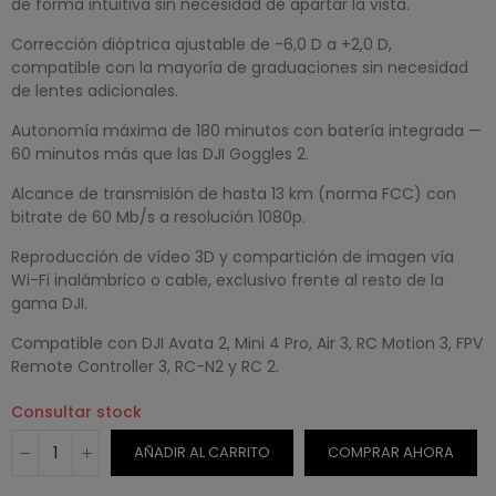
de forma intuitiva sin necesidad de apartar la vista.
Corrección dióptrica ajustable de -6,0 D a +2,0 D,
compatible con la mayoría de graduaciones sin necesidad
de lentes adicionales.
Autonomía máxima de 180 minutos con batería integrada —
60 minutos más que las DJI Goggles 2.
Alcance de transmisión de hasta 13 km (norma FCC) con
bitrate de 60 Mb/s a resolución 1080p.
Reproducción de vídeo 3D y compartición de imagen vía
Wi-Fi inalámbrico o cable, exclusivo frente al resto de la
gama DJI.
Compatible con DJI Avata 2, Mini 4 Pro, Air 3, RC Motion 3, FPV
Remote Controller 3, RC-N2 y RC 2.
Consultar stock
AÑADIR AL CARRITO
COMPRAR AHORA