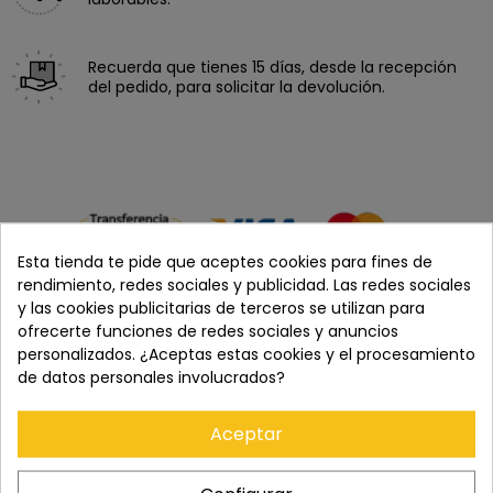
Recuerda que tienes 15 días, desde la recepción
del pedido, para solicitar la devolución.
Esta tienda te pide que aceptes cookies para fines de
rendimiento, redes sociales y publicidad. Las redes sociales
y las cookies publicitarias de terceros se utilizan para
ofrecerte funciones de redes sociales y anuncios
personalizados. ¿Aceptas estas cookies y el procesamiento
de datos personales involucrados?
DESCRIPCIÓN
DJI Goggles 3: la experiencia FPV más avanzada del
Aceptar
ecosistema DJI
Las DJI Goggles 3 son las gafas de vuelo en primera persona