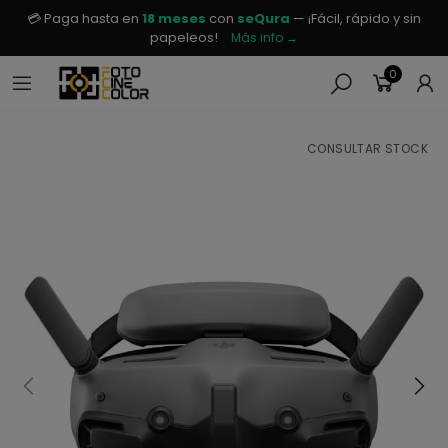
💳 Paga hasta en
18 meses
con
seQura
— ¡Fácil, rápido y sin
papeleos!
Más info →
0
CONSULTAR STOCK