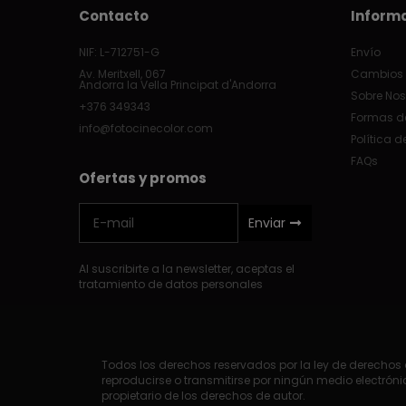
Contacto
Inform
NIF: L-712751-G
Envío
Av. Meritxell, 067
Cambios 
Andorra la Vella Principat d'Andorra
Sobre Nos
+376 349343
Formas d
info@fotocinecolor.com
Política d
FAQs
Ofertas y promos
Enviar
Al suscribirte a la newsletter, aceptas el
tratamiento de datos personales
Todos los derechos reservados por la ley de derechos d
reproducirse o transmitirse por ningún medio electrónic
propietario de los derechos de autor.