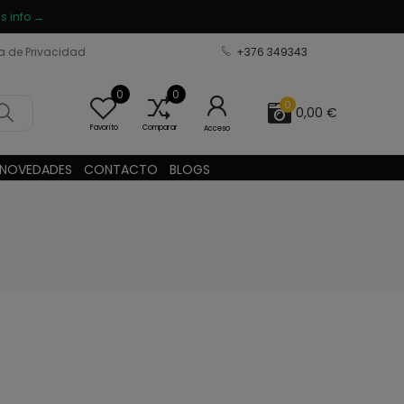
s info →
ca de Privacidad
+376 349343
0
0
0
0,00 €
Favorito
Comparar
Acceso
NOVEDADES
CONTACTO
BLOGS