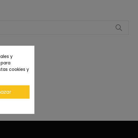
ales y
n para
stas cookies y
azar