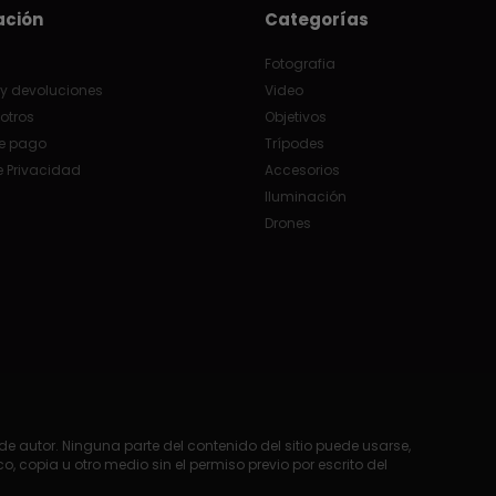
ación
Categorías
Fotografia
y devoluciones
Video
otros
Objetivos
e pago
Trípodes
e Privacidad
Accesorios
Iluminación
Drones
e autor. Ninguna parte del contenido del sitio puede usarse,
o, copia u otro medio sin el permiso previo por escrito del