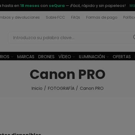
a hasta en
18 meses
con
seQura
— ¡Fácil, rápido y sin papeleos!
Má
bios y devoluciones
Sobre FCC
FAQs
Formas de pago
Políti
RIOS
MARCAS
DRONES
VÍDEO
ILUMINACIÓN
OFERTAS
Canon PRO
Inicio
FOTOGRAFÍA
Canon PRO