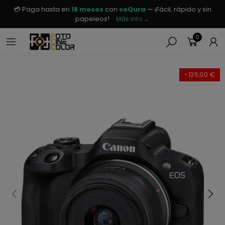
💳 Paga hasta en
18 meses
con
seQura
— ¡Fácil, rápido y sin
papeleos!
Más info →
0
-135,00 €