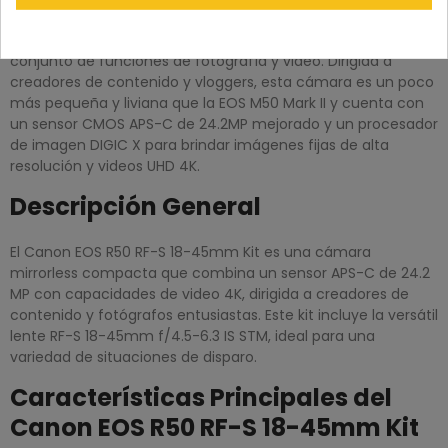
Una cámara compacta y liviana, la Canon EOS R50 negra es
una cámara sin espejo muy versátil con un sofisticado
conjunto de funciones de fotografía y video. Dirigida a
creadores de contenido y vloggers, esta cámara es un poco
más pequeña y liviana que la EOS M50 Mark II y cuenta con
un sensor CMOS APS-C de 24.2MP mejorado y un procesador
de imagen DIGIC X para brindar imágenes fijas de alta
resolución y videos UHD 4K.
Descripción General
El Canon EOS R50 RF-S 18-45mm Kit es una cámara
mirrorless compacta que combina un sensor APS-C de 24.2
MP con capacidades de video 4K, dirigida a creadores de
contenido y fotógrafos entusiastas. Este kit incluye la versátil
lente RF-S 18-45mm f/4.5-6.3 IS STM, ideal para una
variedad de situaciones de disparo.
Características Principales del
Canon EOS R50 RF-S 18-45mm Kit