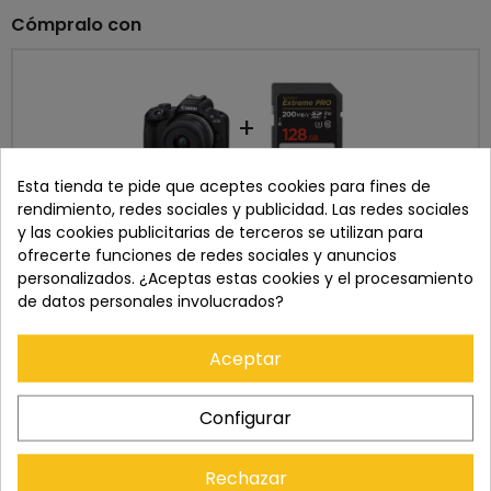
Cómpralo con
+
Esta tienda te pide que aceptes cookies para fines de
Precio total:
723,00 €
rendimiento, redes sociales y publicidad. Las redes sociales
Añadir ambos al carrito
y las cookies publicitarias de terceros se utilizan para
ofrecerte funciones de redes sociales y anuncios
info
Algunos de estos artículos tienen diferente disponibilidad
personalizados. ¿Aceptas estas cookies y el procesamiento
Mostrar detalles
de datos personales involucrados?
Este producto:
CANON EOS R50 + RF-S 18-45mm KIT
664,00 €
799,00 €
SANDISK EXTREME PRO SD 128GB UHS-I V30
Aceptar
59,00 €
Configurar
DESCRIPCIÓN
Rechazar