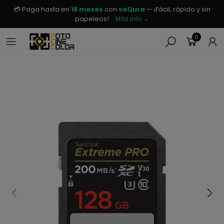
💳 Paga hasta en
18 meses
con
seQura
— ¡Fácil, rápido y sin
papeleos!
Más info →
0