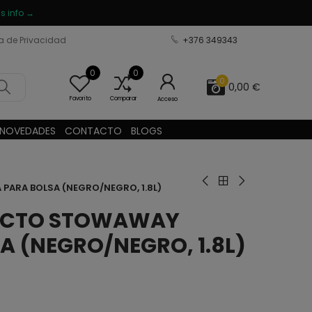
s info →
ca de Privacidad
+376 349343
0
0
0
0,00 €
Favorito
Comparar
Acceso
NOVEDADES
CONTACTO
BLOGS
ARA BOLSA (NEGRO/NEGRO, 1.8L)
ACTO STOWAWAY
 (NEGRO/NEGRO, 1.8L)