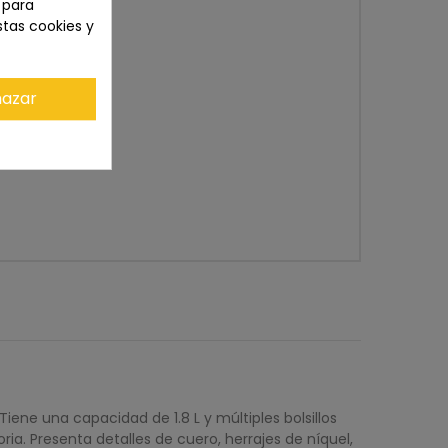
n para
stas cookies y
azar
ene una capacidad de 1.8 L y múltiples bolsillos
. Presenta detalles de cuero, herrajes de níquel,