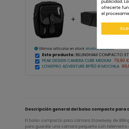
publicidad. La
ofrecerte fun
el procesami
+
+
Ace
Últimos artículos en stock
Mostrar detalles
info
Este producto:
BILLINGHAM COMPACTO ST
PEAK DESIGN CAMERA CUBE MEDIUM
79,90 
LOWEPRO ADVENTURE BP150 III MOCHILA
89,
Descripción general del bolso compacto para
El bolso compacto para cámara Stowaway de Billingh
para guardar una cámara pequeña con telémetro o s