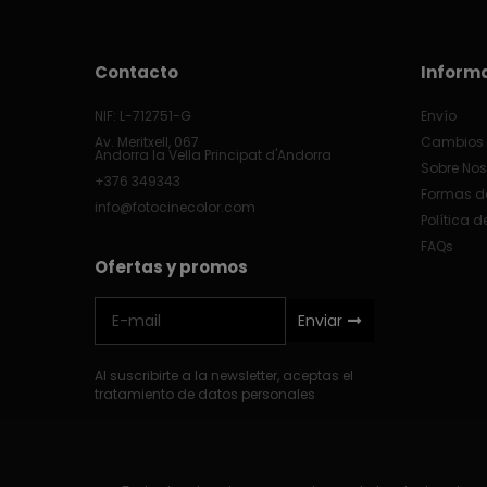
Contacto
Inform
NIF: L-712751-G
Envío
Av. Meritxell, 067
Cambios 
Andorra la Vella Principat d'Andorra
Sobre Nos
+376 349343
Formas d
info@fotocinecolor.com
Política d
FAQs
Ofertas y promos
Enviar
Al suscribirte a la newsletter, aceptas el
tratamiento de datos personales