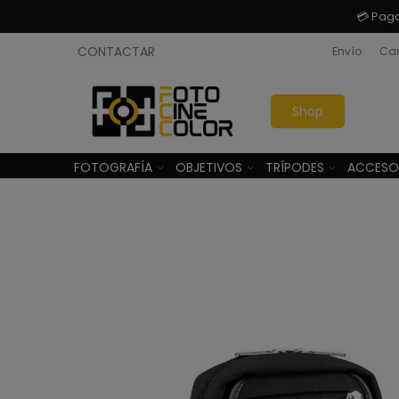
💳 Pag
CONTACTAR
Envío
Cam
Shop
FOTOGRAFÍA
OBJETIVOS
TRÍPODES
ACCESO