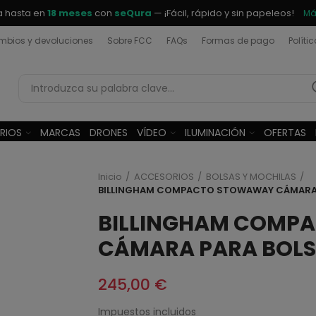
a hasta en
18 meses
con
seQura
— ¡Fácil, rápido y sin papeleos!
Má
bios y devoluciones
Sobre FCC
FAQs
Formas de pago
Políti
RIOS
MARCAS
DRONES
VÍDEO
ILUMINACIÓN
OFERTAS
Inicio
ACCESORIOS
BOLSAS Y MOCHILAS
BILLINGHAM COMPACTO STOWAWAY CÁMARA P
BILLINGHAM COMP
CÁMARA PARA BOLSA
245,00 €
Impuestos incluidos