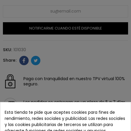
NOTIFICARME CUANDO ESTÉ DISPONIBLE
SKU:
101030
Paga con tranquilidad en nuestro TPV virtual 100%
seguro.
Los pedidos se entregan en un plazo de 5 a 7 días
laborables.
Esta tienda te pide que aceptes cookies para fines de
rendimiento, redes sociales y publicidad. Las redes sociales
y las cookies publicitarias de terceros se utilizan para
Recuerda que tienes 15 días, desde la recepción
ofrecerte funciones de redes sociales y anuncios
del pedido, para solicitar la devolución.