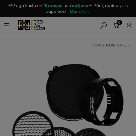
💳 Paga hasta en
18 meses
con
seQura
— ¡Fácil, rápido y sin
papeleos!
Más info →
0
CONSULTAR STOCK