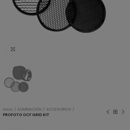
Haga clic para ampliar
Inicio
ILUMINACIÓN
ACCESORIOS
PROFOTO OCF GRID KIT