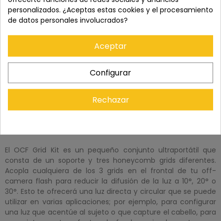
personalizados. ¿Aceptas estas cookies y el procesamiento
de datos personales involucrados?
Aceptar
Configurar
Rechazar
DESCRIPCIÓN
El OCF Grid Kit es un pequeño conjunto ultraportátil que
consta de un soporte y tres honeycomb grids diferentes.
Acopla cualquiera de los 3 grids en el frontal de tu off-
camera flash para reducir la difusión de la luz a 10°, 20° o
30°. Esto te ofrecerá una luz directa y circular que se puede
utilizar en varias aplicaciones; por ejemplo, para configurar
una luz que acentúe al sujeto o que capture el cabello, para