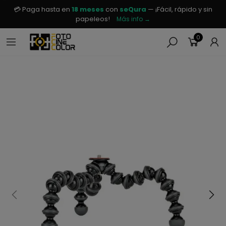
💳 Paga hasta en
18 meses
con
seQura
— ¡Fácil, rápido y sin
papeleos!
Más info →
0