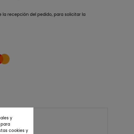
la recepción del pedido, para solicitar la
ales y
n para
stas cookies y