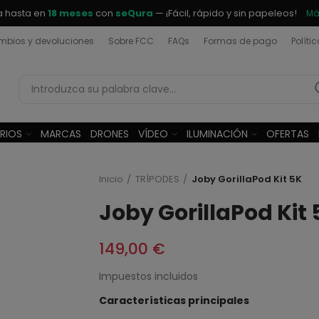
a hasta en
18 meses
con
seQura
— ¡Fácil, rápido y sin papeleos!
Má
bios y devoluciones
Sobre FCC
FAQs
Formas de pago
Políti
RIOS
MARCAS
DRONES
VÍDEO
ILUMINACIÓN
OFERTAS
Inicio
TRÍPODES
Joby GorillaPod Kit 5K
Joby GorillaPod Kit 
149,00 €
Impuestos incluidos
Características principales