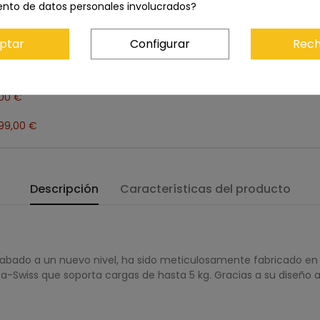
ento de datos personales involucrados?
Añadir los tres al carrito
ptar
Configurar
Rech
,00 €
299,00 €
Descripción
Características del producto
l acabado a un nuevo nivel, ha sido meticulosamente fabricado e
a-Swiss que soporta cargas de hasta 5 kg. Gracias a su diseño a