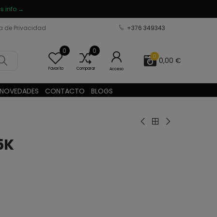
s info →
ca de Privacidad
+376 349343
0
0
0
0,00 €
Favorito
Comparar
Acceso
NOVEDADES
CONTACTO
BLOGS
5K