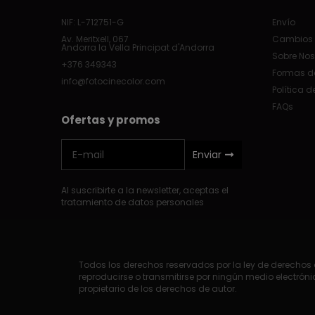
NIF: L-712751-G
Envío
Av. Meritxell, 067
Cambios 
Andorra la Vella Principat d'Andorra
Sobre Nos
+376 349343
Formas d
info@fotocinecolor.com
Política d
FAQs
Ofertas y promos
Enviar
Al suscribirte a la newsletter, aceptas el
tratamiento de datos personales
Todos los derechos reservados por la ley de derechos d
reproducirse o transmitirse por ningún medio electrónic
propietario de los derechos de autor.