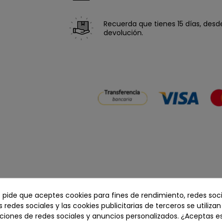
Recuerda que tienes 15 días, desde 
devolución.
e pide que aceptes cookies para fines de rendimiento, redes soci
s redes sociales y las cookies publicitarias de terceros se utiliza
ciones de redes sociales y anuncios personalizados. ¿Aceptas e
Precio total:
2.097,00 €