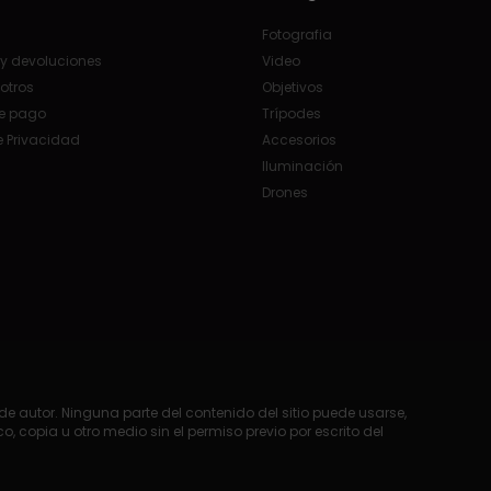
Fotografia
y devoluciones
Video
otros
Objetivos
e pago
Trípodes
e Privacidad
Accesorios
Iluminación
Drones
e autor. Ninguna parte del contenido del sitio puede usarse,
o, copia u otro medio sin el permiso previo por escrito del