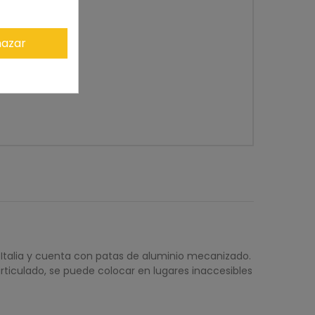
azar
n Italia y cuenta con patas de aluminio mecanizado.
rticulado, se puede colocar en lugares inaccesibles