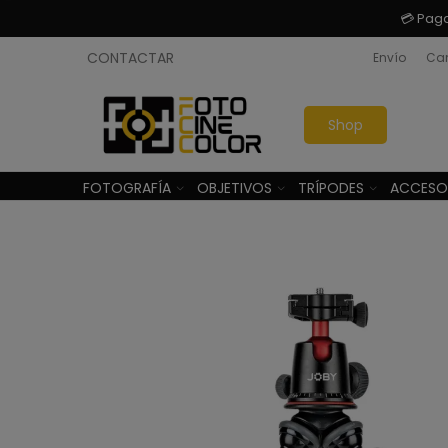
💳 Pag
CONTACTAR
Envío
Cam
Shop
FOTOGRAFÍA
OBJETIVOS
TRÍPODES
ACCESO