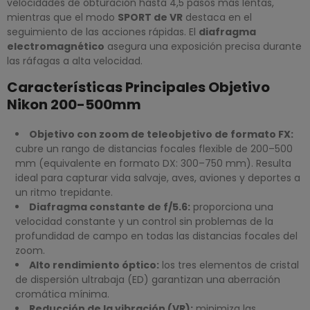
velocidades de obturación hasta 4,5 pasos más lentas,
mientras que el modo
SPORT de VR
destaca en el
seguimiento de las acciones rápidas. El
diafragma
electromagnético
asegura una exposición precisa durante
las ráfagas a alta velocidad.
Características Principales Objetivo
Nikon 200-500mm
Objetivo con zoom de teleobjetivo de formato FX:
cubre un rango de distancias focales flexible de 200–500
mm (equivalente en formato DX: 300–750 mm). Resulta
ideal para capturar vida salvaje, aves, aviones y deportes a
un ritmo trepidante.
Diafragma constante de f/5.6:
proporciona una
velocidad constante y un control sin problemas de la
profundidad de campo en todas las distancias focales del
zoom.
Alto rendimiento óptico:
los tres elementos de cristal
de dispersión ultrabaja (ED) garantizan una aberración
cromática mínima.
Reducción de la vibración (VR):
minimiza las