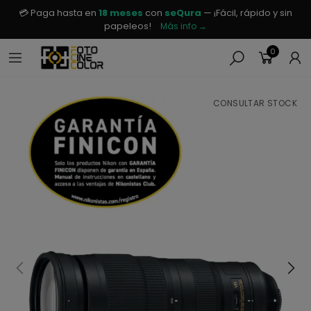
💳 Paga hasta en
18 meses
con
seQura
— ¡Fácil, rápido y sin
papeleos!
Más info →
0
CONSULTAR STOCK