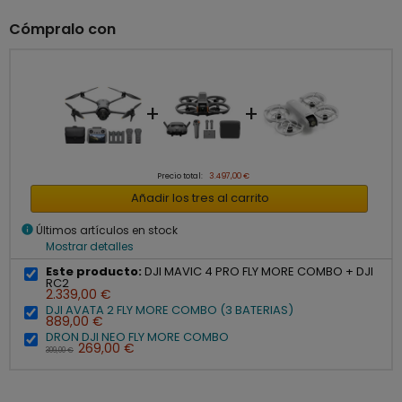
Cómpralo con
+
+
Precio total:
3.497,00 €
Añadir los tres al carrito
info
Últimos artículos en stock
Mostrar detalles
Este producto:
DJI MAVIC 4 PRO FLY MORE COMBO + DJI
RC2
2.339,00 €
DJI AVATA 2 FLY MORE COMBO (3 BATERIAS)
889,00 €
DRON DJI NEO FLY MORE COMBO
269,00 €
309,00 €