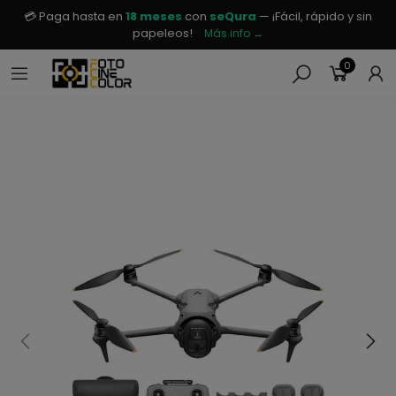
💳 Paga hasta en
18 meses
con
seQura
— ¡Fácil, rápido y sin
papeleos!
Más info →
0