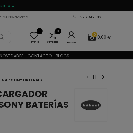
s info →
ca de Privacidad
+376 349343
0
0
0
0,00 €
Favorito
Comparar
Acceso
NOVEDADES
CONTACTO
BLOGS
ONAR SONY BATERÍAS
 CARGADOR
SONY BATERÍAS