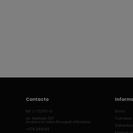
Contacto
Inform
NIF: L-712751-G
Envío
Av. Meritxell, 067
Cambios 
Andorra la Vella Principat d'Andorra
Sobre Nos
+376 349343
Formas d