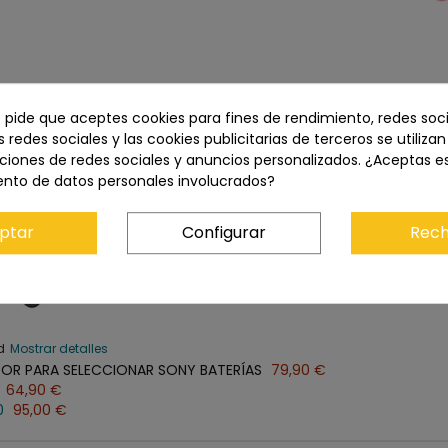
e pide que aceptes cookies para fines de rendimiento, redes soci
s redes sociales y las cookies publicitarias de terceros se utiliza
ciones de redes sociales y anuncios personalizados. ¿Aceptas e
ento de datos personales involucrados?
ptar
Configurar
Rech
Precio total:
239,80 €
Añadir los tres al carrito
ad
Mostrar detalles
R PARA SELECCIONAR SONY BATERÍAS
79,90 €
64,90 €
0
95,00 €