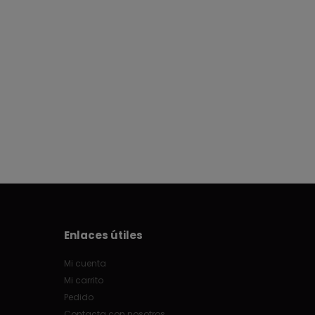
Enlaces útiles
Mi cuenta
Mi carrito
Pedido
Contacta con nosotros