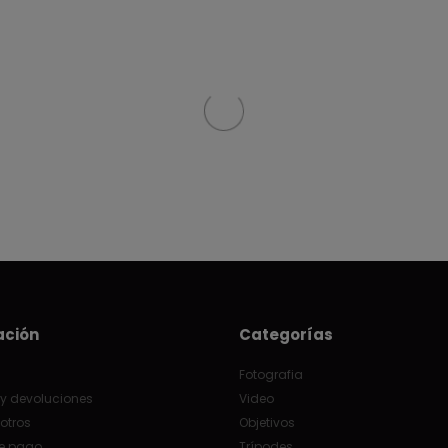
ación
Categorías
Fotografia
y devoluciones
Video
otros
Objetivos
e pago
Trípodes