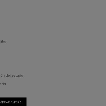
itio
ión del estado
ería
MPRAR AHORA