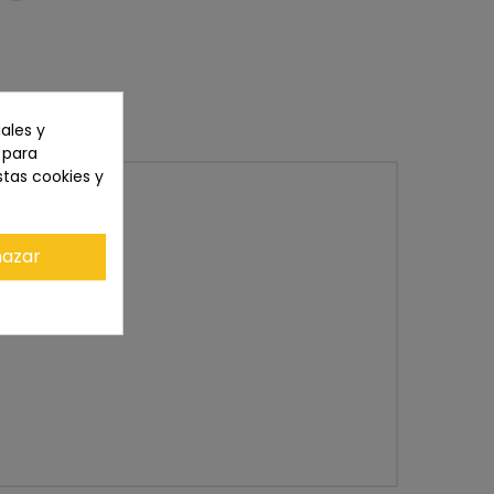
ales y
n para
stas cookies y
azar