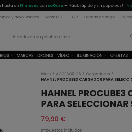
a hasta en
18 meses
con
seQura
— ¡Fácil, rápido y sin papeleos!
Má
bios y devoluciones
Sobre FCC
FAQs
Formas de pago
Políti
RIOS
MARCAS
DRONES
VÍDEO
ILUMINACIÓN
OFERTAS
Inicio
ACCESORIOS
Cargadores
HAHNEL PROCUBE3 CARGADOR PARA SELECCI
HAHNEL PROCUBE3
PARA SELECCIONAR 
79,90 €
Impuestos incluidos