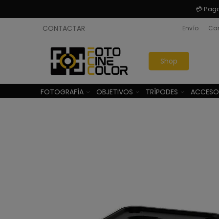
💳 Pag
CONTACTAR
Envío
Cam
Shop
FOTOGRAFÍA
OBJETIVOS
TRÍPODES
ACCESO