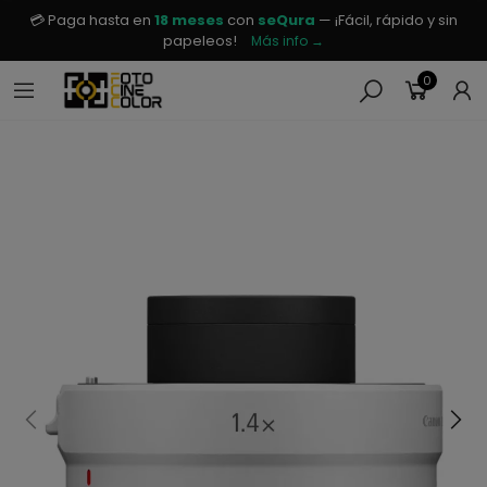
💳 Paga hasta en
18 meses
con
seQura
— ¡Fácil, rápido y sin
papeleos!
Más info →
0