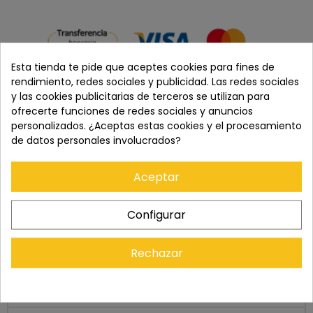
Esta tienda te pide que aceptes cookies para fines de
rendimiento, redes sociales y publicidad. Las redes sociales
y las cookies publicitarias de terceros se utilizan para
ofrecerte funciones de redes sociales y anuncios
personalizados. ¿Aceptas estas cookies y el procesamiento
Cómpralo con
de datos personales involucrados?
Aceptar
+
+
Configurar
Precio total:
1.497,00 €
Rechazar
Añadir los tres al carrito
info
Últimos artículos en stock
Mostrar detalles