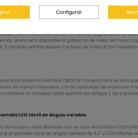
GIC X
ptar
Configurar
Rech
 MP y un procesador de imagen DIGIC X, la R50 ofrece imágenes
iciones de iluminación, esta cámara ofrece un rango ISO flexibl
tilizando todo el ancho del sensor, se admite la grabación de v
más, ahora está disponible la grabación de video de 1 hora. Ca
IC X también admite disparo continuo de hasta 15 fps mediante 
 avanzado sistema Dual Pixel CMOS AF II proporciona un enfoque
ento de sujetos mejorados, con la capacidad de reconocer inte
 mantiene un enfoque nítido durante las ráfagas y las capturas
pantalla LCD táctil de ángulo variable
ura de los ojos y está diseñada con un visor electrónico OLED bril
gran pantalla táctil de ángulo variable de 3.0" y 1.62 millones 