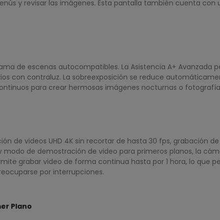
nús y revisar las imágenes. Esta pantalla también cuenta con un
a gama de escenas autocompatibles. La Asistencia A+ Avanzada 
narios con contraluz. La sobreexposición se reduce automática
aros continuos para crear hermosas imágenes nocturnas o fotogr
n de videos UHD 4K sin recortar de hasta 30 fps, grabación de 
y modo de demostración de video para primeros planos, la cámar
mite grabar video de forma continua hasta por 1 hora, lo que p
reocuparse por interrupciones.
er Plano