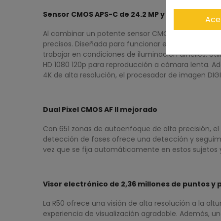
Sensor CMOS APS-C de 24.2 MP y procesador DI
Ace
Al combinar un potente sensor CMOS APS-C de 24.2
precisos. Diseñada para funcionar en diversas cond
trabajar en condiciones de iluminación difíciles. U
HD 1080 120p para reproducción a cámara lenta. Ade
4K de alta resolución, el procesador de imagen DIG
Dual Pixel CMOS AF II mejorado
Con 651 zonas de autoenfoque de alta precisión, el
detección de fases ofrece una detección y seguimi
vez que se fija automáticamente en estos sujetos y
Visor electrónico de 2,36 millones de puntos y 
La R50 ofrece una visión de alta resolución a la alt
experiencia de visualización agradable. Además, una 