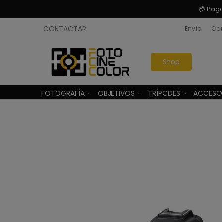
💳 Pag
CONTACTAR
Envío
Cam
Shop
FOTOGRAFÍA
OBJETIVOS
TRÍPODES
ACCESO