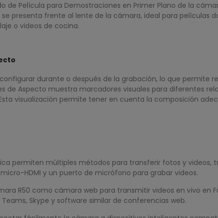
odo de Película para Demostraciones en Primer Plano de la cám
 se presenta frente al lente de la cámara, ideal para películas 
je o videos de cocina.
ecto
configurar durante o después de la grabación, lo que permite re
res de Aspecto muestra marcadores visuales para diferentes rel
. Esta visualización permite tener en cuenta la composición ade
a permiten múltiples métodos para transferir fotos y videos, tr
micro-HDMI y un puerto de micrófono para grabar videos.
ara R50 como cámara web para transmitir videos en vivo en Full
 Teams, Skype y software similar de conferencias web.