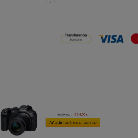
Precio total:
3.048,00 €
Añadir los tres al carrito