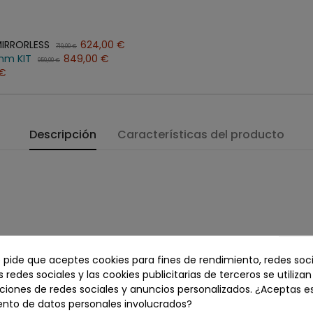
IRRORLESS
624,00 €
719,00 €
mm KIT
849,00 €
959,00 €
 €
Descripción
Características del producto
ra, es una cámara sin espejo muy versátil con sofisticadas fun
e pide que aceptes cookies para fines de rendimiento, redes soci
más pequeña y ligera que la EOS M50 Mark II e incorpora un s
s redes sociales y las cookies publicitarias de terceros se utiliza
 alta resolución y videos UHD 4K.
ciones de redes sociales y anuncios personalizados. ¿Aceptas e
ento de datos personales involucrados?