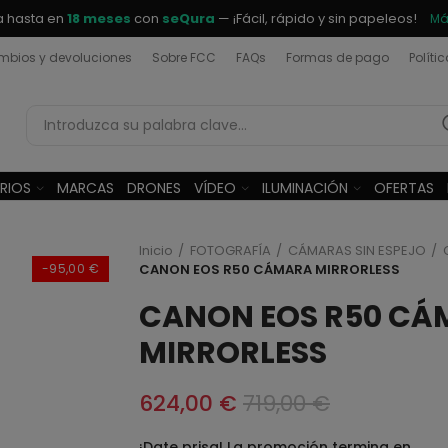
a hasta en
18 meses
con
seQura
— ¡Fácil, rápido y sin papeleos!
Má
bios y devoluciones
Sobre FCC
FAQs
Formas de pago
Políti
RIOS
MARCAS
DRONES
VÍDEO
ILUMINACIÓN
OFERTAS
Inicio
FOTOGRAFÍA
CÁMARAS SIN ESPEJO
-95,00 €
CANON EOS R50 CÁMARA MIRRORLESS
CANON EOS R50 CÁ
MIRRORLESS
624,00 €
719,00 €
¡Date prisa! La promoción termina en