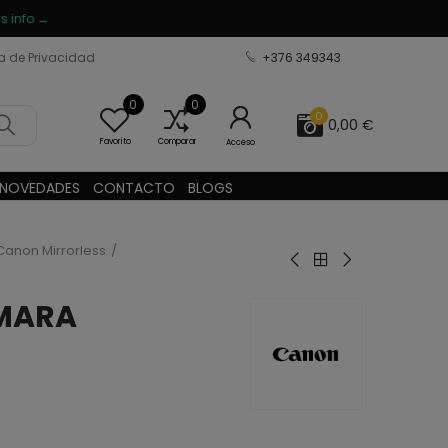
s info →
ca de Privacidad
+376 349343
0
0
0
0,00 €
Favorito
Comparar
Acceso
NOVEDADES
CONTACTO
BLOGS
Canon Mirrorless
MARA