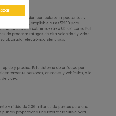
azar
 de alta resolución con colores impactantes y
e de 100 a 32000, ampliable a ISO 51200 para
ideo UHD 4K 30p con sobremuestreo 6K, así como Full
paz de procesar ráfagas de alta velocidad y video
su obturador electrónico silencioso.
 rápido y preciso. Este sistema de enfoque por
ligentemente personas, animales y vehículos, a la
 de video.
lante y nítido de 2,36 millones de puntos para una
de puntos proporciona una interfaz intuitiva para