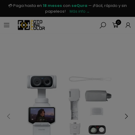
💳 Paga hasta en
18 meses
con
seQura
— ¡Fácil, rápido y sin
papeleos!
Más info →
0