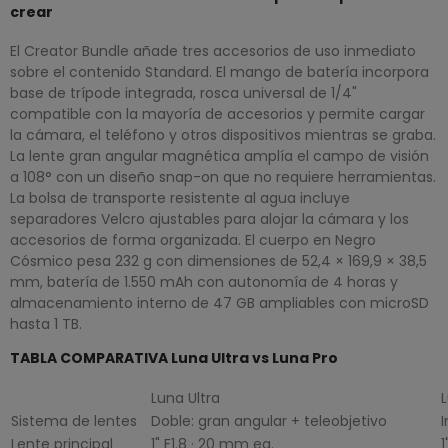
crear
El Creator Bundle añade tres accesorios de uso inmediato
sobre el contenido Standard. El mango de batería incorpora
base de trípode integrada, rosca universal de 1/4"
compatible con la mayoría de accesorios y permite cargar
la cámara, el teléfono y otros dispositivos mientras se graba.
La lente gran angular magnética amplía el campo de visión
a 108° con un diseño snap-on que no requiere herramientas.
La bolsa de transporte resistente al agua incluye
separadores Velcro ajustables para alojar la cámara y los
accesorios de forma organizada. El cuerpo en Negro
Cósmico pesa 232 g con dimensiones de 52,4 × 169,9 × 38,5
mm, batería de 1.550 mAh con autonomía de 4 horas y
almacenamiento interno de 47 GB ampliables con microSD
hasta 1 TB.
TABLA COMPARATIVA Luna Ultra vs Luna Pro
Luna Ultra
Sistema de lentes
Doble: gran angular + teleobjetivo
I
Lente principal
1" F1.8 · 20 mm eq.
1