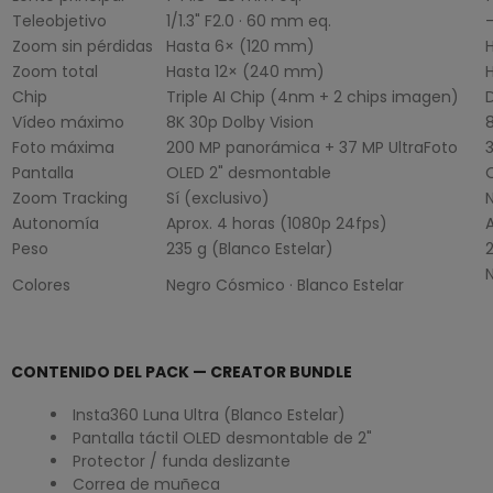
Teleobjetivo
1/1.3" F2.0 · 60 mm eq.
Zoom sin pérdidas
Hasta 6× (120 mm)
Zoom total
Hasta 12× (240 mm)
Chip
Triple AI Chip (4nm + 2 chips imagen)
Vídeo máximo
8K 30p Dolby Vision
Foto máxima
200 MP panorámica + 37 MP UltraFoto
Pantalla
OLED 2" desmontable
Zoom Tracking
Sí (exclusivo)
Autonomía
Aprox. 4 horas (1080p 24fps)
Peso
235 g (Blanco Estelar)
2
Colores
Negro Cósmico · Blanco Estelar
CONTENIDO DEL PACK — CREATOR BUNDLE
Insta360 Luna Ultra (Blanco Estelar)
Pantalla táctil OLED desmontable de 2"
Protector / funda deslizante
Correa de muñeca