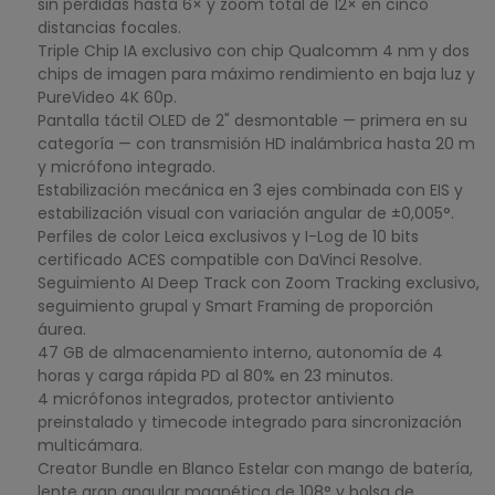
sin pérdidas hasta 6× y zoom total de 12× en cinco
distancias focales.
Triple Chip IA exclusivo con chip Qualcomm 4 nm y dos
chips de imagen para máximo rendimiento en baja luz y
PureVideo 4K 60p.
Pantalla táctil OLED de 2" desmontable — primera en su
categoría — con transmisión HD inalámbrica hasta 20 m
y micrófono integrado.
Estabilización mecánica en 3 ejes combinada con EIS y
estabilización visual con variación angular de ±0,005°.
Perfiles de color Leica exclusivos y I-Log de 10 bits
certificado ACES compatible con DaVinci Resolve.
Seguimiento AI Deep Track con Zoom Tracking exclusivo,
seguimiento grupal y Smart Framing de proporción
áurea.
47 GB de almacenamiento interno, autonomía de 4
horas y carga rápida PD al 80% en 23 minutos.
4 micrófonos integrados, protector antiviento
preinstalado y timecode integrado para sincronización
multicámara.
Creator Bundle en Blanco Estelar con mango de batería,
lente gran angular magnética de 108° y bolsa de