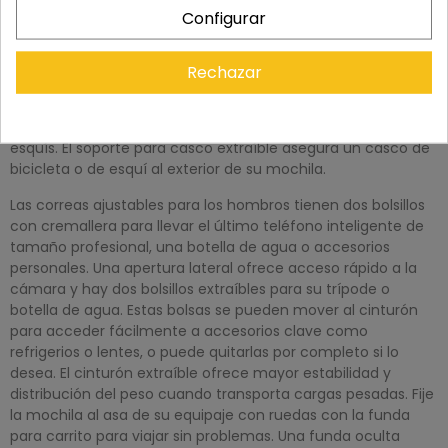
puede acomodar la mayoría de las cámaras sin espejo de 11
Configurar
cm sin agarre. Dos fundas acolchadas sostienen y protegen
computadoras portátiles o tabletas de hasta 14". El acceso
superior enrollable le permite ampliar o comprimir el
Rechazar
volumen según sus necesidades. Hay varias correas de
sujeción, incluidas correas de compresión de TPU, para una
mayor durabilidad al sujetar artículos voluminosos como
esquís. El soporte para casco extraíble asegura un casco de
bicicleta o de esquí al exterior de su mochila.
Las correas ajustables para los hombros tienen dos bolsillos
con cremallera para llevar el último teléfono inteligente de
tamaño profesional, una botella de agua o accesorios
personales. Una apertura lateral ofrece acceso rápido a la
cámara y hay dos bolsillos extraíbles para su trípode o
botella de agua. Estas bolsas se pueden mover al cinturón
para acceder fácilmente a accesorios clave como
refrigerios o lentes, o puede quitarlas por completo si lo
desea. El cinturón extraíble ofrece mayor estabilidad y
distribución del peso cuando transporta cargas pesadas. Fije
la mochila al asa de su equipaje con ruedas con la funda
para carrito para viajar sin problemas. Una funda oculta