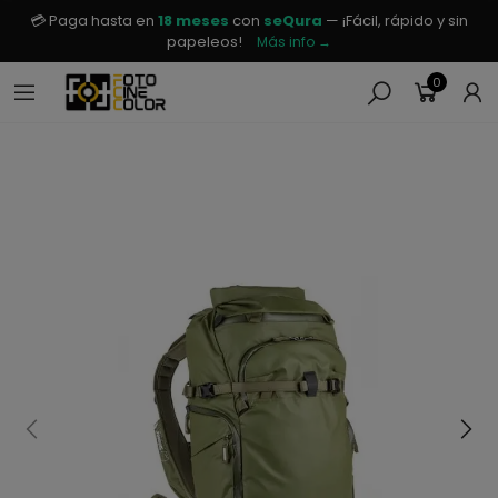
💳 Paga hasta en
18 meses
con
seQura
— ¡Fácil, rápido y sin
papeleos!
Más info →
0