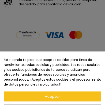
del pedido, para solicitar la devolución.
Esta tienda te pide que aceptes cookies para fines de
rendimiento, redes sociales y publicidad. Las redes sociales
DESCRIPCIÓN
y las cookies publicitarias de terceros se utilizan para
ofrecerte funciones de redes sociales y anuncios
Este kit de inicio Action X30 V2 de Shimoda Designs incluye
personalizados. ¿Aceptas estas cookies y el procesamiento
una mochila Action X30, una unidad central mediana sin
de datos personales involucrados?
espejo, un soporte para casco y una funda para la lluvia. La
mochila ofrece a los fotógrafos una solución de transporte
compacta y duradera que permite un acceso rápido al
Aceptar
equipo. La unidad central interna es un inserto divisor que