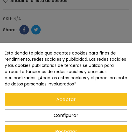
Añadir a la lista de deseos
SKU:
N/A
Paga con tranquilidad en nuestro TPV virtual 100%
Esta tienda te pide que aceptes cookies para fines de
seguro.
rendimiento, redes sociales y publicidad. Las redes sociales
y las cookies publicitarias de terceros se utilizan para
ofrecerte funciones de redes sociales y anuncios
Los pedidos se entregan en un plazo de 5 a 7 días
laborables.
personalizados. ¿Aceptas estas cookies y el procesamiento
de datos personales involucrados?
Recuerda que tienes 15 días, desde la recepción
Aceptar
del pedido, para solicitar la devolución.
Configurar
Rechazar