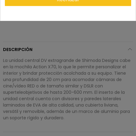
DESCRIPCIÓN
La unidad central DV extragrande de Shimoda Designs cabe
en la mochila Action X70, lo que le permite personalizar el
interior y brindar protección acolchada a su equipo. Tiene
una profundidad de 20 cm para acomodar cámaras de
cine/vídeo RED o de tamaño similar y DSLR con
superteleobjetivos de hasta 200-600 mm. El inserto de la
unidad central cuenta con divisores y paredes laterales
laminados de EVA de alta calidad, una cubierta liviana,
versátil y removible, además de un marco de aluminio para
un soporte rígido y duradero.