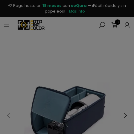
💳 Paga hasta en
18 meses
con
seQura
— ¡Fácil, rápido y sin
papeleos!
Más info →
0