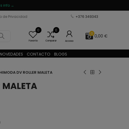
s info →
ca de Privacidad
+376 349343
0
0
0
0,00 €
Favorito
Comparar
Acceso
NOVEDADES
CONTACTO
BLOGS
HIMODA DV ROLLER MALETA
R MALETA
a