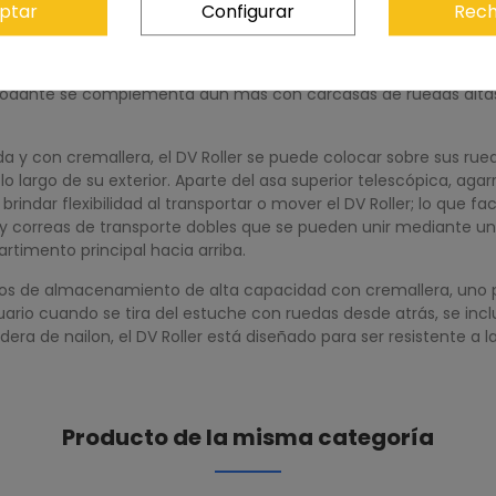
eparado o una unidad central Shimoda Designs Large DSLR dispo
ptar
Configurar
Rech
o el DV Roller descansa sobre su panel trasero, se puede acced
obstrucción a los artículos del interior. A lo largo del interior d
accesorios diversos. Si bien las unidades centrales compatibles 
ja rodante se complementa aún más con carcasas de ruedas alt
a y con cremallera, el DV Roller se puede colocar sobre sus rue
 largo de su exterior. Aparte del asa superior telescópica, agar
rindar flexibilidad al transportar o mover el DV Roller; lo que fac
y correas de transporte dobles que se pueden unir mediante un 
timento principal hacia arriba.
llos de almacenamiento de alta capacidad con cremallera, uno par
ario cuando se tira del estuche con ruedas desde atrás, se inclu
ra de nailon, el DV Roller está diseñado para ser resistente a l
Producto de la misma categoría