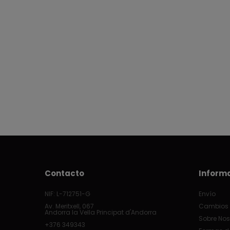
Contacto
Inform
NIF: L-712751-G
Envío
Av. Meritxell, 067
Cambios 
Andorra la Vella Principat d'Andorra
Sobre Nos
+376 349343