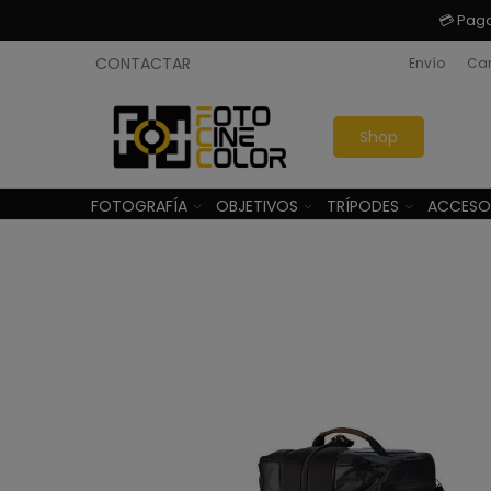
💳 Pag
CONTACTAR
Envío
Cam
Shop
FOTOGRAFÍA
OBJETIVOS
TRÍPODES
ACCESO