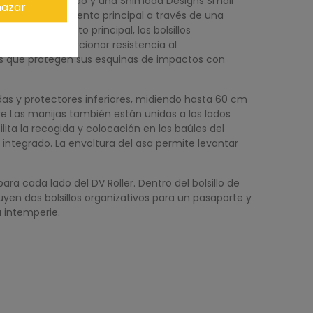
nible por separado y una Shimoda Designs Small
azar
er al compartimento principal a través de una
el compartimento principal, los bolsillos
ayudan a proporcionar resistencia al
as que protegen sus esquinas de impactos con
das y protectores inferiores, midiendo hasta 60 cm
re Las manijas también están unidas a los lados
ilita la recogida y colocación en los baúles del
integrado. La envoltura del asa permite levantar
a cada lado del DV Roller. Dentro del bolsillo de
yen dos bolsillos organizativos para un pasaporte y
a intemperie.