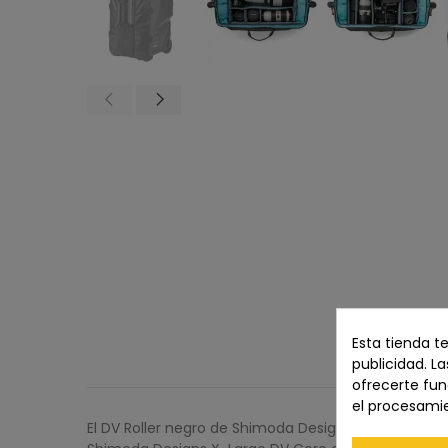
Esta tienda t
publicidad. La
ofrecerte fun
el procesami
El DV Roller negro de Shimoda Designs es un estu