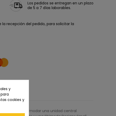
Los pedidos se entregan en un plazo
de 5 a 7 días laborables.
la recepción del pedido, para solicitar la
ales y
n para
stas cookies y
iseñado para acomodar una unidad central