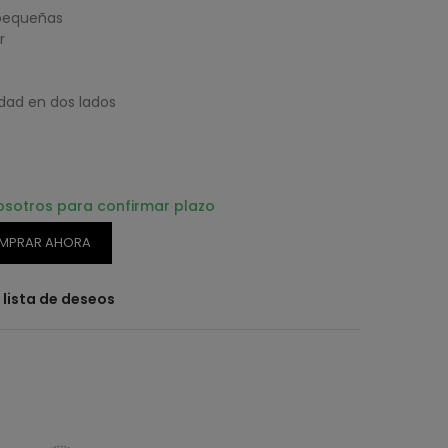
 pequeñas
r
dad en dos lados
osotros para confirmar plazo
MPRAR AHORA
a lista de deseos