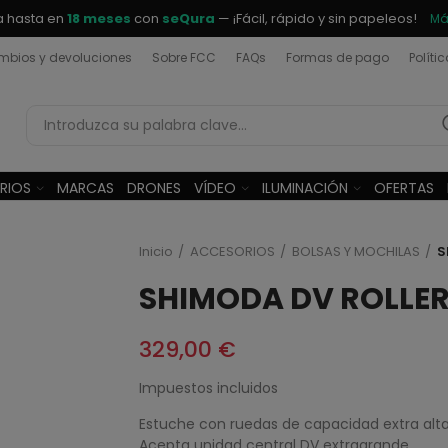
a hasta en
18 meses
con
seQura
— ¡Fácil, rápido y sin papeleos!
Má
bios y devoluciones
Sobre FCC
FAQs
Formas de pago
Políti
RIOS
MARCAS
DRONES
VÍDEO
ILUMINACIÓN
OFERTAS
Inicio
ACCESORIOS
BOLSAS Y MOCHILAS
S
SHIMODA DV ROLLE
329,00 €
Impuestos incluidos
Estuche con ruedas de capacidad extra alt
Acepta unidad central DV extragrande