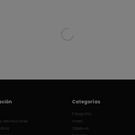
ación
Categorías
Fotografia
y devoluciones
Video
otros
Objetivos