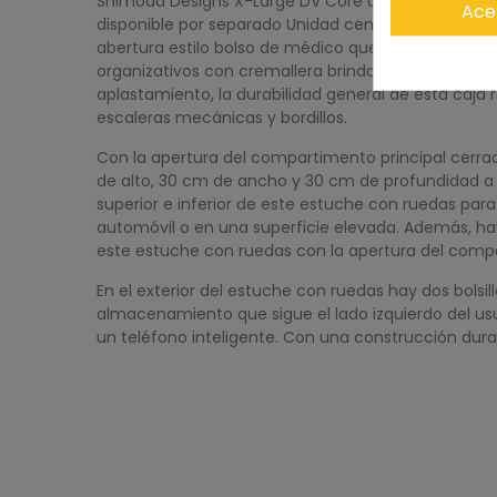
Shimoda Designs X-Large DV Core disponible por s
Ace
disponible por separado Unidad central DSLR. Cuand
abertura estilo bolso de médico que elimina cualquier 
organizativos con cremallera brindan espacio para 
aplastamiento, la durabilidad general de esta ca
escaleras mecánicas y bordillos.
Con la apertura del compartimento principal cerrad
de alto, 30 cm de ancho y 30 cm de profundidad a lo
superior e inferior de este estuche con ruedas para b
automóvil o en una superficie elevada. Además, ha
este estuche con ruedas con la apertura del compar
En el exterior del estuche con ruedas hay dos bolsi
almacenamiento que sigue el lado izquierdo del usu
un teléfono inteligente. Con una construcción durade