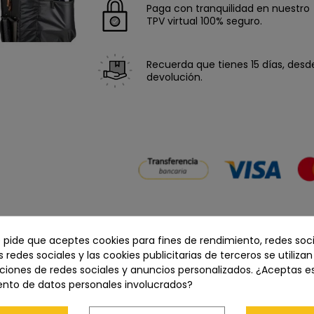
Paga con tranquilidad en nuestro
TPV virtual 100% seguro.
Recuerda que tienes 15 días, desde 
devolución.
e pide que aceptes cookies para fines de rendimiento, redes soci
Descripción
Características del producto
s redes sociales y las cookies publicitarias de terceros se utiliza
ciones de redes sociales y anuncios personalizados. ¿Aceptas e
ento de datos personales involucrados?
che para cámara con ruedas de capacidad extra alta que está d