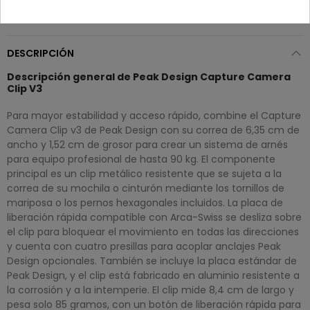
DESCRIPCIÓN
Descripción general de Peak Design Capture Camera
Clip V3
Para mayor estabilidad y acceso rápido, combine el Capture
Camera Clip v3 de Peak Design con su correa de 6,35 cm de
ancho y 1,52 cm de grosor para crear un sistema de arnés
para equipo profesional de hasta 90 kg. El componente
principal es un clip metálico resistente que se sujeta a la
correa de su mochila o cinturón mediante los tornillos de
mariposa o los pernos hexagonales incluidos. La placa de
liberación rápida compatible con Arca-Swiss se desliza sobre
el clip para bloquear el movimiento en todas las direcciones
y cuenta con cuatro presillas para acoplar anclajes Peak
Design opcionales. También se incluye la placa estándar de
Peak Design, y el clip está fabricado en aluminio resistente a
la corrosión y a la intemperie. El clip mide 8,4 cm de largo y
pesa solo 85 gramos, con un botón de liberación rápida para