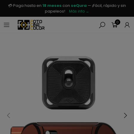
💳 Paga hasta en
18 meses
con
seQura
— ¡Fácil, rápido y sin
papeleos!
Más info →
0