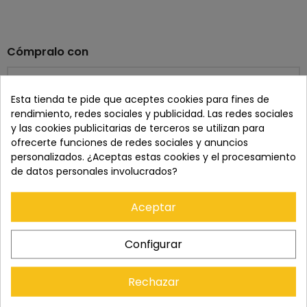
Cómpralo con
Esta tienda te pide que aceptes cookies para fines de
+
+
rendimiento, redes sociales y publicidad. Las redes sociales
y las cookies publicitarias de terceros se utilizan para
ofrecerte funciones de redes sociales y anuncios
personalizados. ¿Aceptas estas cookies y el procesamiento
Precio total:
428,80 €
de datos personales involucrados?
Añadir los tres al carrito
Aceptar
info
Últimos artículos en stock
Mostrar detalles
Este producto:
PEAK DESIGN CAPTURE CLICK V3 CON
Configurar
ZAPATA (PÚRPURA ECLIPSE)
79,90 €
LOWEPRO PRO TACTIC 350 AW II
269,00 €
Rechazar
PEAK DESIGN CAMERA CUBE MEDIUM
79,90 €