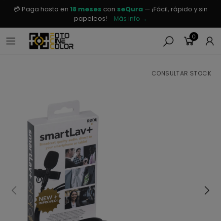
💳 Paga hasta en
18 meses
con
seQura
— ¡Fácil, rápido y sin
papeleos!
Más info →
0
CONSULTAR STOCK