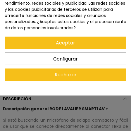
rendimiento, redes sociales y publicidad. Las redes sociales
y las cookies publicitarias de terceros se utilizan para
Recuerda que tienes 15 días, desde la recepción
ofrecerte funciones de redes sociales y anuncios
del pedido, para solicitar la devolución.
personalizados. ¿Aceptas estas cookies y el procesamiento
de datos personales involucrados?
Aceptar
Configurar
Rechazar
DESCRIPCIÓN
Descripción general RODE LAVALIER SMARTLAV +
Si está buscando un micrófono de solapa compacto y fácil
de usar que se conecte directamente al conector TRRS de