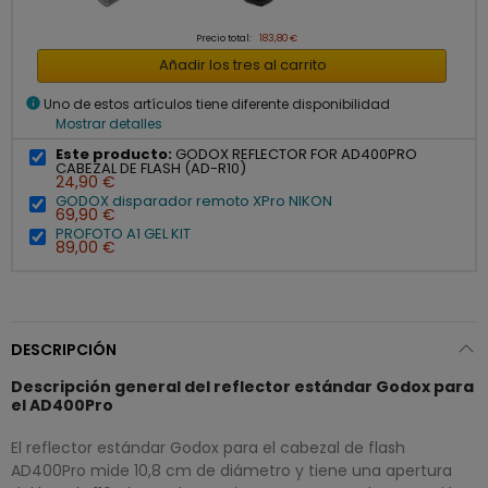
Precio total:
183,80 €
Añadir los tres al carrito
info
Uno de estos artículos tiene diferente disponibilidad
Mostrar detalles
Este producto:
GODOX REFLECTOR FOR AD400PRO
CABEZAL DE FLASH (AD-R10)
24,90 €
GODOX disparador remoto XPro NIKON
69,90 €
PROFOTO A1 GEL KIT
89,00 €
DESCRIPCIÓN
Descripción general del reflector estándar Godox para
el AD400Pro
El reflector estándar Godox para el cabezal de flash
AD400Pro mide 10,8 cm de diámetro y tiene una apertura