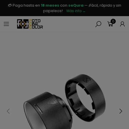
💳 Paga hasta en
18 meses
con
seQura
— ¡Fácil, rápido y sin
papeleos!
Más info →
0