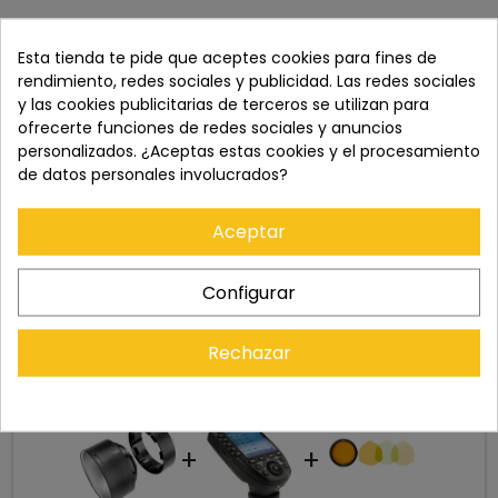
Recuerda que tienes 15 días, desde la recepción
Esta tienda te pide que aceptes cookies para fines de
del pedido, para solicitar la devolución.
rendimiento, redes sociales y publicidad. Las redes sociales
y las cookies publicitarias de terceros se utilizan para
ofrecerte funciones de redes sociales y anuncios
personalizados. ¿Aceptas estas cookies y el procesamiento
de datos personales involucrados?
Aceptar
Configurar
Rechazar
Cómpralo con
+
+