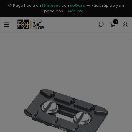
💳 Paga hasta en
18 meses
con
seQura
— ¡Fácil, rápido y sin
papeleos!
Más info →
0