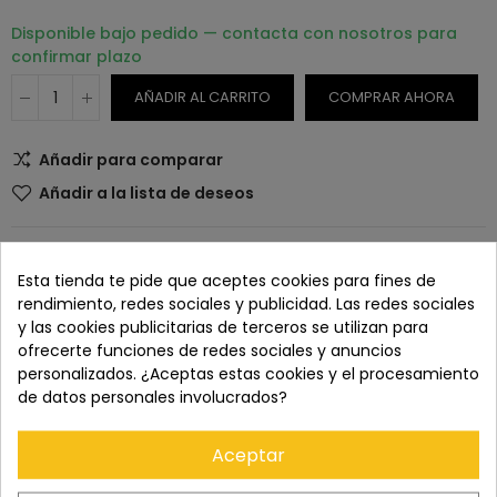
Disponible bajo pedido — contacta con nosotros para
confirmar plazo
AÑADIR AL CARRITO
COMPRAR AHORA
Añadir para comparar
Añadir a la lista de deseos
SKU:
N/A
Esta tienda te pide que aceptes cookies para fines de
rendimiento, redes sociales y publicidad. Las redes sociales
y las cookies publicitarias de terceros se utilizan para
ofrecerte funciones de redes sociales y anuncios
Paga con tranquilidad en nuestro TPV virtual 100%
personalizados. ¿Aceptas estas cookies y el procesamiento
seguro.
de datos personales involucrados?
Aceptar
Los pedidos se entregan en un plazo de 5 a 7 días
laborables.