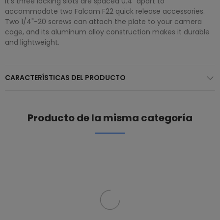
It's three locking slots are spaced 0.4" apart to
accommodate two Falcam F22 quick release accessories.
Two 1/4"-20 screws can attach the plate to your camera
cage, and its aluminum alloy construction makes it durable
and lightweight.
CARACTERÍSTICAS DEL PRODUCTO
Producto de la misma categoría