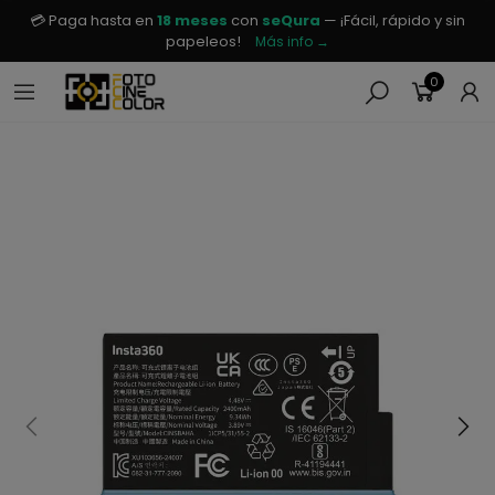
💳 Paga hasta en
18 meses
con
seQura
— ¡Fácil, rápido y sin
papeleos!
Más info →
0