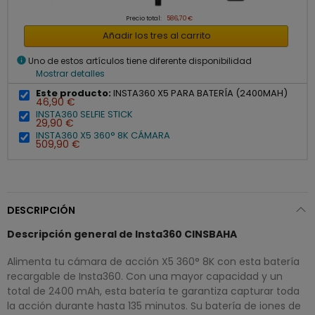
Precio total:
586,70 €
Añadir los tres al carrito
info
Uno de estos artículos tiene diferente disponibilidad
Mostrar detalles
Este producto:
INSTA360 X5 PARA BATERÍA (2400MAH)
46,90 €
INSTA360 SELFIE STICK
29,90 €
INSTA360 X5 360° 8K CÁMARA
509,90 €
DESCRIPCIÓN
Descripción general de Insta360 CINSBAHA
Alimenta tu cámara de acción X5 360° 8K con esta batería
recargable de Insta360. Con una mayor capacidad y un
total de 2400 mAh, esta batería te garantiza capturar toda
la acción durante hasta 135 minutos. Su batería de iones de