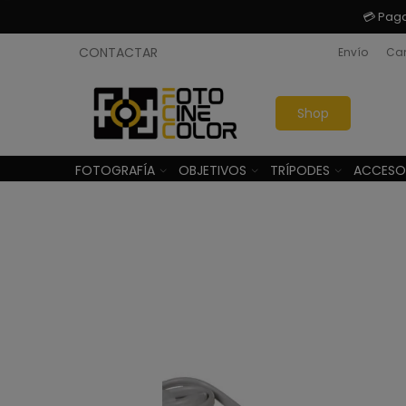
💳 Pag
CONTACTAR
Envío
Cam
Shop
FOTOGRAFÍA
OBJETIVOS
TRÍPODES
ACCESO