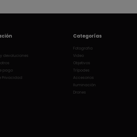
ación
Categorías
Fotografia
y devoluciones
Video
otros
Objetivos
e pago
Trípodes
e Privacidad
Accesorios
Iluminación
Drones