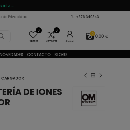
s info →
ca de Privacidad
+376 349343
0
0
0
0,00 €
Favorito
Comparar
Acceso
NOVEDADES
CONTACTO
BLOGS
DE CARGADOR
ERÍA DE IONES
DOR