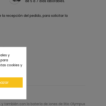
de 5 a 7 días laborables.
la recepción del pedido, para solicitar la
ales y
n para
stas cookies y
azar
5 y también con la batería de iones de litio Olympus