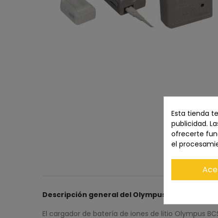
Esta tienda t
publicidad. La
ofrecerte fun
el procesami
Ace
Descripción general del Olympus BCS-5
El cargador de batería de iones de litio Olympus BC