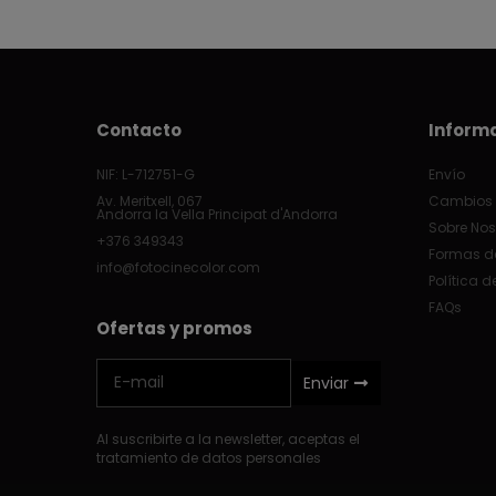
Contacto
Inform
NIF: L-712751-G
Envío
Av. Meritxell, 067
Cambios 
Andorra la Vella Principat d'Andorra
Sobre Nos
+376 349343
Formas d
info@fotocinecolor.com
Política d
FAQs
Ofertas y promos
Enviar
Al suscribirte a la newsletter, aceptas el
tratamiento de datos personales