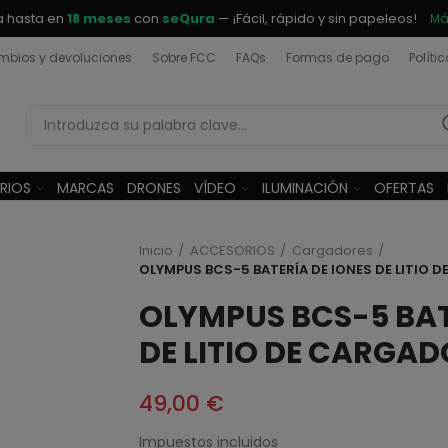
a hasta en
18 meses
con
seQura
— ¡Fácil, rápido y sin papeleos!
Má
bios y devoluciones
Sobre FCC
FAQs
Formas de pago
Políti
RIOS
MARCAS
DRONES
VÍDEO
ILUMINACIÓN
OFERTAS
Inicio
ACCESORIOS
Cargadores
OLYMPUS BCS-5 BATERÍA DE IONES DE LITIO 
OLYMPUS BCS-5 BAT
DE LITIO DE CARGA
49,00 €
Impuestos incluidos