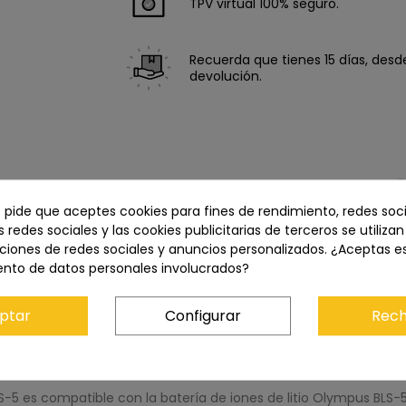
TPV virtual 100% seguro.
Recuerda que tienes 15 días, desde 
devolución.
e pide que aceptes cookies para fines de rendimiento, redes soci
s redes sociales y las cookies publicitarias de terceros se utiliza
ciones de redes sociales y anuncios personalizados. ¿Aceptas e
ento de datos personales involucrados?
Descripción
Características del producto
ptar
Configurar
Rech
S-5 es compatible con la batería de iones de litio Olympus BLS-