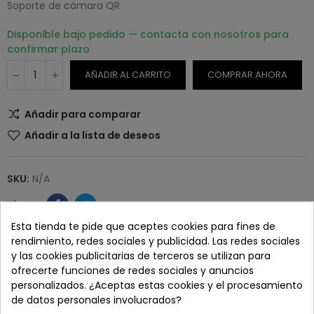
Soporte de cámara QR
Disponible bajo pedido — contacta con nosotros para
confirmar plazo
AÑADIR AL CARRITO
COMPRAR AHORA
Añadir para comparar
Añadir a la lista de deseos
SKU:
N/A
Esta tienda te pide que aceptes cookies para fines de
rendimiento, redes sociales y publicidad. Las redes sociales
Paga con tranquilidad en nuestro TPV virtual 100%
y las cookies publicitarias de terceros se utilizan para
seguro.
ofrecerte funciones de redes sociales y anuncios
personalizados. ¿Aceptas estas cookies y el procesamiento
de datos personales involucrados?
Los pedidos se entregan en un plazo de 5 a 7 días