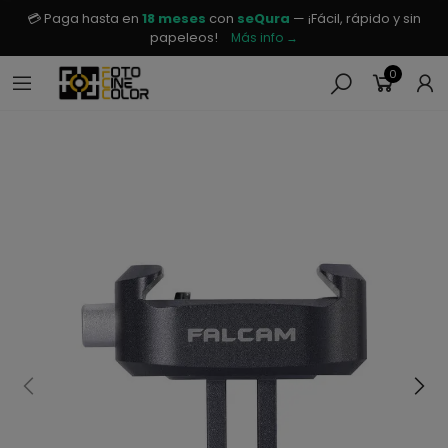
💳 Paga hasta en
18 meses
con
seQura
— ¡Fácil, rápido y sin
papeleos!
Más info →
0