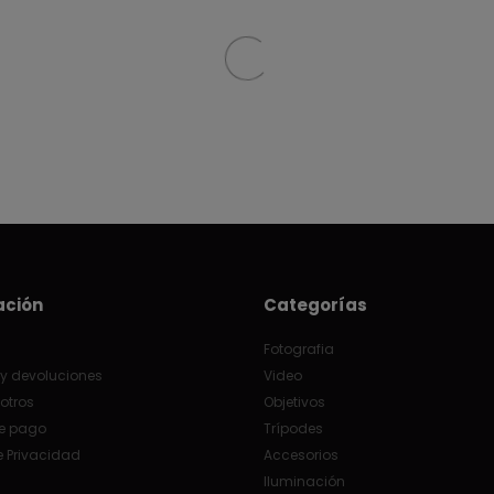
ación
Categorías
Fotografia
y devoluciones
Video
otros
Objetivos
e pago
Trípodes
e Privacidad
Accesorios
Iluminación