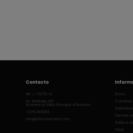
Contacto
Inform
NIF: L-712751-G
Envío
Av. Meritxell, 067
Cambios 
Andorra la Vella Principat d'Andorra
Sobre Nos
+376 349343
Formas d
info@fotocinecolor.com
Política d
FAQs