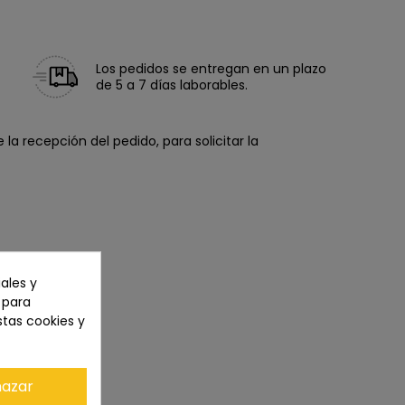
Los pedidos se entregan en un plazo
de 5 a 7 días laborables.
la recepción del pedido, para solicitar la
ales y
n para
stas cookies y
azar