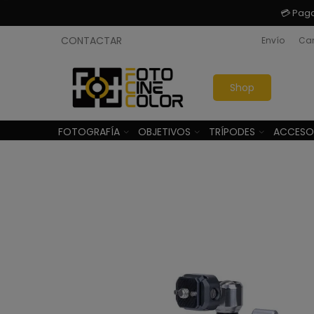
💳 Pag
CONTACTAR
Envío
Cam
Shop
FOTOGRAFÍA
OBJETIVOS
TRÍPODES
ACCESO