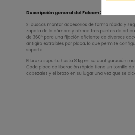
Descripción general del Falcam 3091
Si buscas montar accesorios de forma rápida y seg
zapata de la cámara y ofrece tres puntos de articul
de 360° para una fijación eficiente de diversos acc
antigiro extraíbles por placa, lo que permite confi
soporte.
El brazo soporta hasta 8 kg en su configuración más
Cada placa de liberación rápida tiene un tornillo 
cabezales y el brazo en su lugar una vez que se al