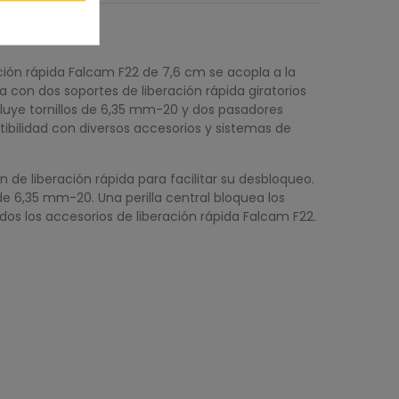
ión rápida Falcam F22 de 7,6 cm se acopla a la
a con dos soportes de liberación rápida giratorios
ncluye tornillos de 6,35 mm-20 y dos pasadores
tibilidad con diversos accesorios y sistemas de
 de liberación rápida para facilitar su desbloqueo.
e 6,35 mm-20. Una perilla central bloquea los
dos los accesorios de liberación rápida Falcam F22.