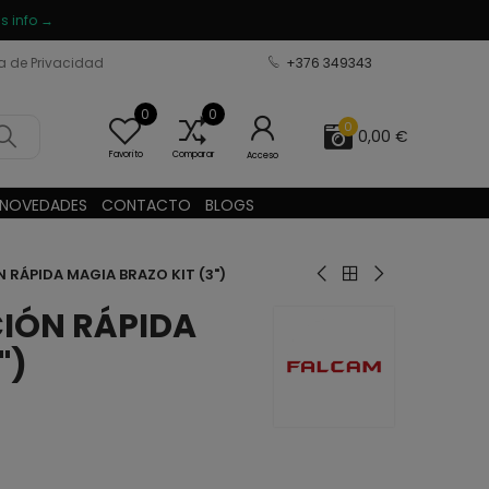
s info →
ca de Privacidad
+376 349343
0
0
0
0,00 €
Favorito
Comparar
Acceso
NOVEDADES
CONTACTO
BLOGS
 RÁPIDA MAGIA BRAZO KIT (3")
CIÓN RÁPIDA
")