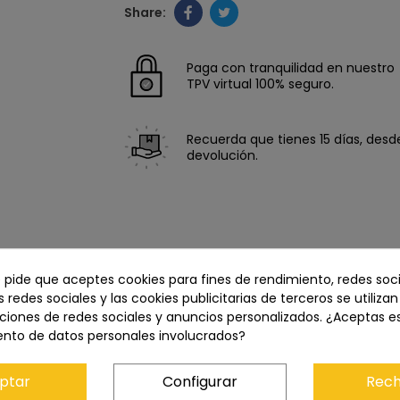
Paga con tranquilidad en nuestro
TPV virtual 100% seguro.
Recuerda que tienes 15 días, desde 
devolución.
e pide que aceptes cookies para fines de rendimiento, redes soci
s redes sociales y las cookies publicitarias de terceros se utiliza
ciones de redes sociales y anuncios personalizados. ¿Aceptas e
ento de datos personales involucrados?
ptar
Configurar
Rech
Descripción
Características del producto