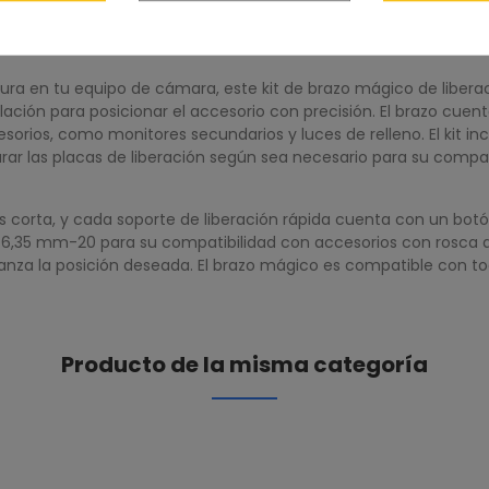
ura en tu equipo de cámara, este kit de brazo mágico de liberac
ación para posicionar el accesorio con precisión. El brazo cuent
esorios, como monitores secundarios y luces de relleno. El kit i
gurar las placas de liberación según sea necesario para su compa
 corta, y cada soporte de liberación rápida cuenta con un botón
de 6,35 mm-20 para su compatibilidad con accesorios con rosca d
canza la posición deseada. El brazo mágico es compatible con to
Producto de la misma categoría