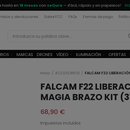
a hasta en
18 meses
con
seQura
— ¡Fácil, rápido y sin papeleos!
Má
bios y devoluciones
Sobre FCC
FAQs
Formas de pago
Políti
RIOS
MARCAS
DRONES
VÍDEO
ILUMINACIÓN
OFERTAS
Inicio
ACCESORIOS
FALCAM F22 LIBERACIÓN
FALCAM F22 LIBERA
MAGIA BRAZO KIT (3
68,90 €
Impuestos incluidos