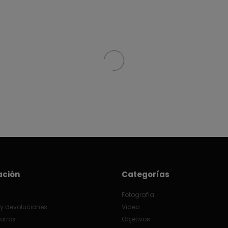
ación
Categorías
Fotografia
y devoluciones
Video
otros
Objetivos