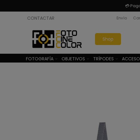
💳 Pag
CONTACTAR
Envío
Cam
Shop
FOTOGRAFÍA
OBJETIVOS
TRÍPODES
ACCESO