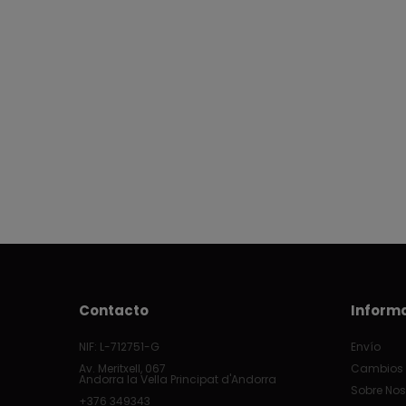
Contacto
Inform
NIF: L-712751-G
Envío
Av. Meritxell, 067
Cambios 
Andorra la Vella Principat d'Andorra
Sobre Nos
+376 349343