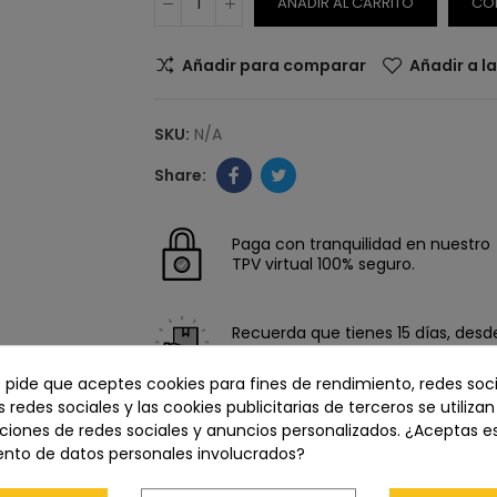
AÑADIR AL CARRITO
CO
Añadir para comparar
Añadir a l
SKU:
N/A
Paga con tranquilidad en nuestro
TPV virtual 100% seguro.
Recuerda que tienes 15 días, desde 
devolución.
e pide que aceptes cookies para fines de rendimiento, redes soci
s redes sociales y las cookies publicitarias de terceros se utiliza
ciones de redes sociales y anuncios personalizados. ¿Aceptas e
ento de datos personales involucrados?