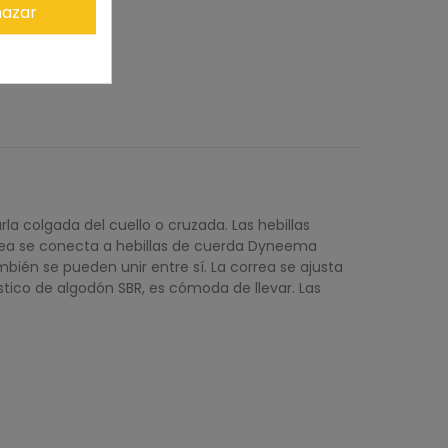
azar
la colgada del cuello o cruzada. Las hebillas
rea se conecta a hebillas de cuerda Dyneema
mbién se pueden unir entre sí. La correa se ajusta
tico de algodón SBR, es cómoda de llevar. Las