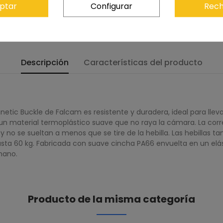
ptar
Configurar
Rech
Descripción
Características del producto
etic Buckle de Falcam es resistente y duradera, ideal para llevar
n material termoplástico suave que no raya la cámara. La cor
 no se sueltan a menos que se tire de la hebilla. Las hebillas ta
asta 60 kg. Fabricada con suave cincha PA66 envuelta en un elás
mano.
Producto de la misma categoría