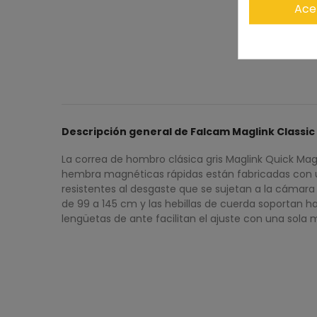
Ace
Descripción general de Falcam Maglink Classic
La correa de hombro clásica gris Maglink Quick Magn
hembra magnéticas rápidas están fabricadas con u
resistentes al desgaste que se sujetan a la cámara y
de 99 a 145 cm y las hebillas de cuerda soportan h
lengüetas de ante facilitan el ajuste con una sola 