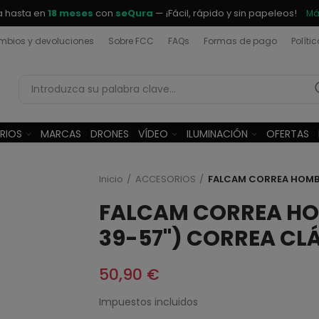
a hasta en
18 meses
con
seQura
— ¡Fácil, rápido y sin papeleos!
Má
bios y devoluciones
Sobre FCC
FAQs
Formas de pago
Políti
RIOS
MARCAS
DRONES
VÍDEO
ILUMINACIÓN
OFERTAS
Inicio
ACCESORIOS
FALCAM CORREA HOMBR
FALCAM CORREA HO
39-57") CORREA CL
50,90 €
Impuestos incluidos