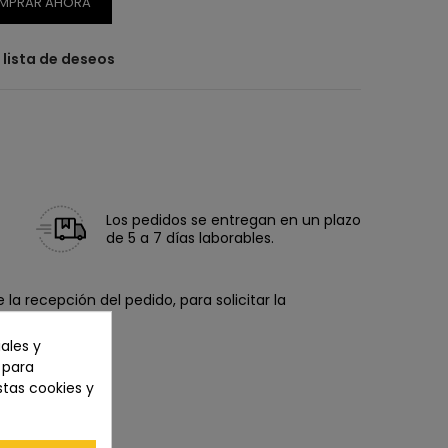
MPRAR AHORA
a lista de deseos
Los pedidos se entregan en un plazo
de 5 a 7 días laborables.
la recepción del pedido, para solicitar la
ales y
n para
stas cookies y