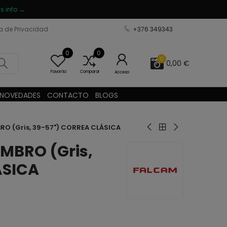
s info →
ca de Privacidad
+376 349343
0
0
0
0,00 €
Favorito
Comparar
Acceso
NOVEDADES
CONTACTO
BLOGS
O (Gris, 39-57") CORREA CLÁSICA
MBRO (Gris,
ÁSICA