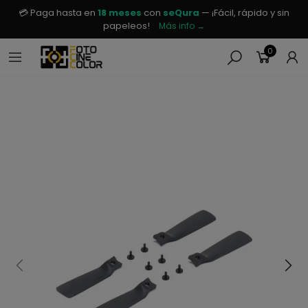
💳 Paga hasta en
18 meses
con
seQura
— ¡Fácil, rápido y sin
papeleos!
Más info →
0