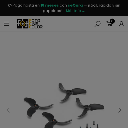
💳 Paga hasta en
18 meses
con
seQura
— ¡Fácil, rápido y sin
papeleos!
Más info →
0