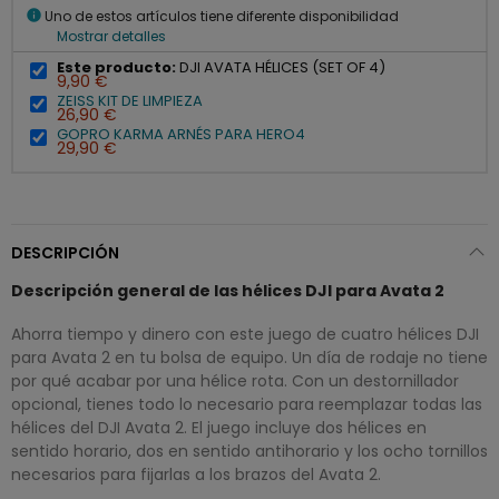
info
Uno de estos artículos tiene diferente disponibilidad
Mostrar detalles
Este producto:
DJI AVATA HÉLICES (SET OF 4)
9,90 €
ZEISS KIT DE LIMPIEZA
26,90 €
GOPRO KARMA ARNÉS PARA HERO4
29,90 €
DESCRIPCIÓN
Descripción general de las hélices DJI para Avata 2
Ahorra tiempo y dinero con este juego de cuatro hélices DJI
para Avata 2 en tu bolsa de equipo. Un día de rodaje no tiene
por qué acabar por una hélice rota. Con un destornillador
opcional, tienes todo lo necesario para reemplazar todas las
hélices del DJI Avata 2. El juego incluye dos hélices en
sentido horario, dos en sentido antihorario y los ocho tornillos
necesarios para fijarlas a los brazos del Avata 2.